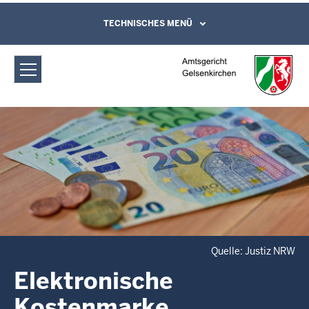
Direkt zum Inhalt
Amtsgericht Gelsenkirchen:
TECHNISCHES MENÜ
Leichte Sprache, Gebärdensprachenvideo
und Kontaktformular
Elektronische Kostenmarke
Quelle: Justiz NRW
Elektronische
Kostenmarke